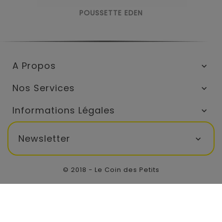
POUSSETTE EDEN
A Propos

Nos Services

Informations Légales

Newsletter

© 2018 - Le Coin des Petits