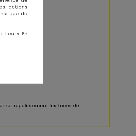
périence de
des actions
insi que de
e lien « En
lterner régulièrement les faces de