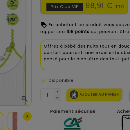
98,91 €
Prix Club VIP
TTC
En achetant ce produit vous pouve
rapportera
109
points
qui peuvent être
Offrez à bébé des nuits tout en dou
confort apaisant, une excellente abs
pensé pour le bien-être des tout-peti

Disponible
AJOUTER AU PANIER

Paiement sécurisé
Achet
