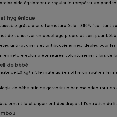
matelas aide également à réguler la température pendant 
et hygiénique
ssable grâce à une fermeture éclair 360°, facilitant so
et de conserver un couchage propre et sain pour bébé
tés anti-acariens et antibactériennes, idéales pour les
a fermeture éclair a été retirée volontairement lors de l
eil de bébé
sité de 20 kg/m³, le matelas Zen offre un soutien ferm
ogie de bébé afin de garantir un bon maintien tout en
e également le changement des draps et l’entretien du lit
bambou