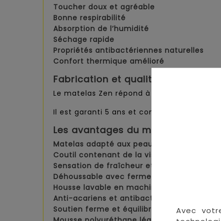
Toucher doux et agréable
Bonne respirabilité
Absorption de l’humidité
Séchage rapide
Propriétés antibactériennes naturelles
Confort thermique amélioré
Fabrication et qualité certifiée
Le matelas Zen répond à la norme NF EN 16
Il est garanti 5 ans et conçu sans traitem
Les avantages du matelas bébé Z
Matelas adapté aux peaux sensibles
Coutil contenant de la viscose de bambou
Sensation de fraîcheur et douceur
Déhoussable avec fermeture 360°
Housse lavable en machine à 30°C
Anti-acariens et antibactérien
Soutien ferme et équilibré
Avec votr
Mousse polyuréthane légère et confortabl