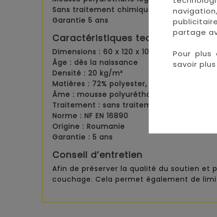
technologi
Sans traitement chimique
navigation
Garantie 5 ans
publicitai
partage av
Caractéristiques techniques
Dimensions :
60 x 120 x 10 cm
Pour plus 
Âge :
dès la naissance
savoir plus 
Densité :
20 kg/m³
Matières :
72% polyester, 28% viscose
Âme :
mousse polyuréthane
Traitement :
sans traitement
Norme :
NF EN 16890
Origine :
Roumanie
Garantie :
5 ans
Conseil d’entretien
Afin de préserver la qualité du soutien et 
couchage. Cela permet également de limit