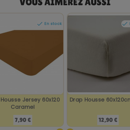
VOUS AIMEREZ AUSSI


En stock
 Housse Jersey 60x120
Drap Housse 60x120c
Caramel
Prix
Prix
7,90 €
12,90 €