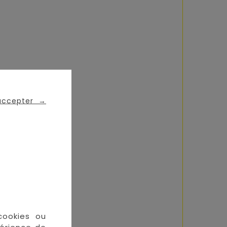
ommeil des bébés.
 accepter
→
cookies ou