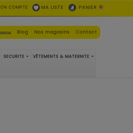
MA LISTE
PANIER
ON COMPTE
0
sance
Blog
Nos magasins
Contact
SECURITE
VÊTEMENTS & MATERNITE