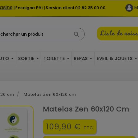
asins
M
| Enseigne Péi | Service client
02 62 35 00 00
Liste de nais

AUTO
SORTIE
TOILETTE
REPAS
EVEIL & JOUETS
 120 cm
Matelas Zen 60x120 cm
Matelas Zen 60x120 Cm
109,90 €
TTC