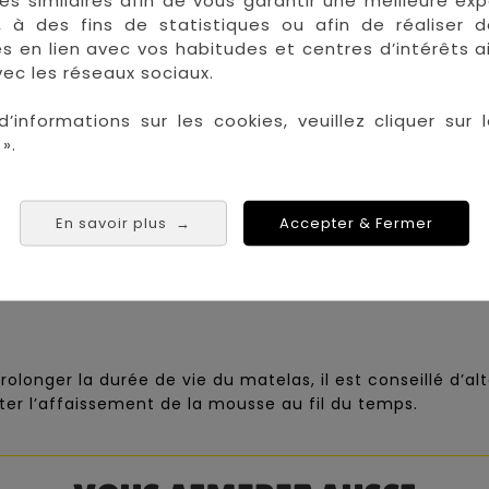
es similaires afin de vous garantir une meilleure ex
, à des fins de statistiques ou afin de réaliser 
res en lien avec vos habitudes et centres d’intérêts a
ec les réseaux sociaux.
d’informations sur les cookies, veuillez cliquer sur l
».
En savoir plus
Accepter & Fermer
→
prolonger la durée de vie du matelas, il est conseillé d’a
er l’affaissement de la mousse au fil du temps.