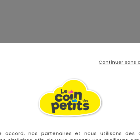
890 afin de garantir un niveau de sécurité adapté au s
Continuer sans
ent chimique.
en
e accord, nos partenaires et nous utilisons des 
e