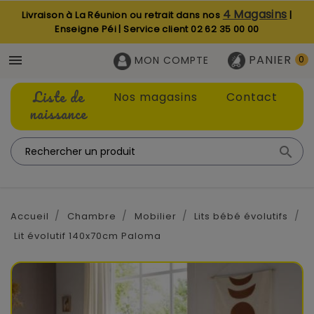
4 Magasins
Livraison à La Réunion ou retrait dans nos
|
Enseigne Péi | Service client
02 62 35 00 00
PANIER

MON COMPTE
0
Liste de
Nos magasins
Contact
naissance

Accueil
Chambre
Mobilier
Lits bébé évolutifs
Lit évolutif 140x70cm Paloma