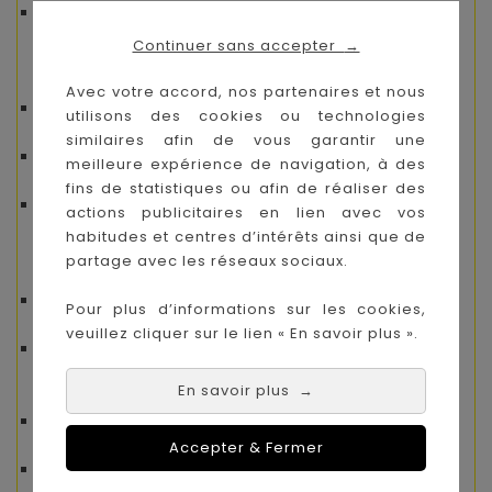
Meuble à monter soi-même
: Instructions
fournies pour un montage facile et rapide.
Continuer sans accepter
→
Conseils d’Entretien :
Avec votre accord, nos partenaires et nous
Nettoyage régulier
: Utilisez un chiffon sec
utilisons des cookies ou technologies
pour dépoussiérer.
similaires afin de vous garantir une
Pour les taches rebelles
: Une éponge
meilleure expérience de navigation, à des
légèrement humide suffira.
fins de statistiques ou afin de réaliser des
À éviter
: Les produits à base d’alcool ou de
actions publicitaires en lien avec vos
solvants.
habitudes et centres d’intérêts ainsi que de
partage avec les réseaux sociaux.
Avantages :
Évolutif
: Un lit qui suit la croissance de votre
Pour plus d’informations sur les cookies,
enfant de la naissance jusqu’à 7 ans environ.
veuillez cliquer sur le lien « En savoir plus ».
Design intemporel
: Combinaison élégante de
blanc neige et de détails bois pour un style
En savoir plus
→
apaisant.
Pratique
: Sommier réglable sur 3 hauteurs
pour faciliter l’accès et assurer le confort.
Accepter & Fermer
Sûr et conforme
: Respect des normes de