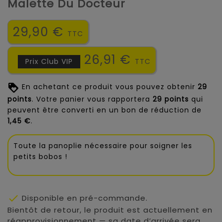
Malette Du Docteur
29,90 €
TTC
26,91 €
Prix Club VIP
TTC
En achetant ce produit vous pouvez obtenir
29
points
. Votre panier vous rapportera
29
points
qui
peuvent être converti en un bon de réduction de
1,45 €
.
Toute la panoplie nécessaire pour soigner les
petits bobos !

Disponible en pré-commande.
Bientôt de retour, le produit est actuellement en
réapprovisionnement — sa date d’arrivée sera