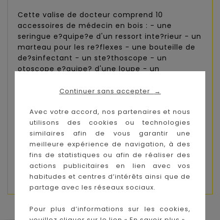
Cette valise de docteur comprend 10
accessoires de médecin en bois : - une
seringue e?quipe?e d'un ressort inte?rieur - un
marteau pour les re?flexes - une bouteille de
de?sinfectant - un ste?thoscope - un
otoscope e?quipe? d'une loupe - un
thermome?tre - une languette - un calepin
d'ordonnance (30 pages) - un crayon de
Continuer sans accepter
→
papier - un rouleau de bandage
Avec votre accord, nos partenaires et nous
Cette jolie mallette rouge et noire est e?
utilisons des cookies ou technologies
quipe?e d'un zipper en me?tal et de 2 poigne?
similaires afin de vous garantir une
es en tissu, pour faire comme les vrais
meilleure expérience de navigation, à des
docteurs !
fins de statistiques ou afin de réaliser des
actions publicitaires en lien avec vos
Dimensions : 24 x 9,5 x 16,5 cm Dès 3 ans
habitudes et centres d’intérêts ainsi que de
partage avec les réseaux sociaux.
Pour plus d’informations sur les cookies,
veuillez cliquer sur le lien « En savoir plus ».