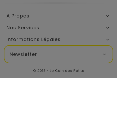
A Propos

Nos Services

Informations Légales

Newsletter

© 2018 - Le Coin des Petits