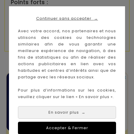
Points forts :
Stimule l’éveil auditif
Développe l’imaginaire et la curiosité
Continuer sans accepter
→
Favorise le jeu libre
Facile à manipuler
Avec votre accord, nos partenaires et nous
Design ludique et attractif
utilisons des cookies ou technologies
similaires afin de vous garantir une
meilleure expérience de navigation, à des
fins de statistiques ou afin de réaliser des
VOUS AIMEREZ AUSSI
actions publicitaires en lien avec vos
habitudes et centres d’intérêts ainsi que de


partage avec les réseaux sociaux.
En stock
En stock
Pour plus d’informations sur les cookies,
veuillez cliquer sur le lien « En savoir plus ».
En savoir plus
→
Accepter & Fermer