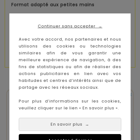
Format adapté aux petites mains
Points forts :
Favorise l’intelligence émotionnelle
Continuer sans accepter
→
Activité interactive et engageante
Développe le langage et l’expression
Avec votre accord, nos partenaires et nous
Support doux et sécurisé pour les enfants
utilisons des cookies ou technologies
Idéal pour partager des moments d’échange
similaires afin de vous garantir une
meilleure expérience de navigation, à des
fins de statistiques ou afin de réaliser des
actions publicitaires en lien avec vos
VOUS AIMEREZ AUSSI
habitudes et centres d’intérêts ainsi que de
partage avec les réseaux sociaux.


En stock
En stock
Pour plus d’informations sur les cookies,
veuillez cliquer sur le lien « En savoir plus ».
En savoir plus
→