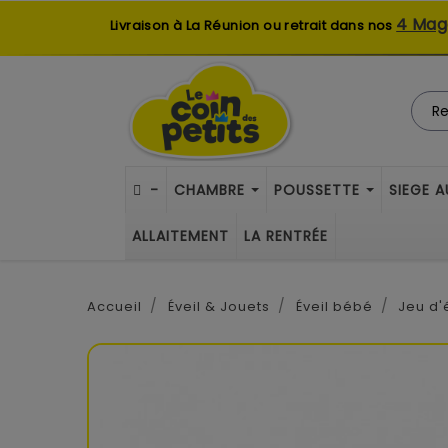
4 Mag
Livraison à La Réunion ou retrait dans nos
-
CHAMBRE
POUSSETTE
SIEGE 
ALLAITEMENT
LA RENTRÉE
Accueil
Éveil & Jouets
Éveil bébé
Jeu d'