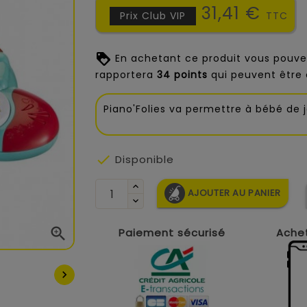
31,41 €
Prix Club VIP
TTC
En achetant ce produit vous pouve
rapportera
34
points
qui peuvent être 
Piano'Folies va permettre à bébé de 

Disponible
AJOUTER AU PANIER

Paiement sécurisé
Achet
