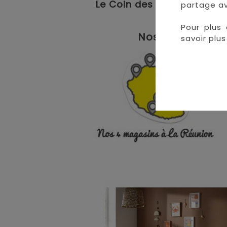
Le Coin des Petits propose
partage av
Pour plus 
Nos magasins à 
savoir plus 
• 
• 
• 
•