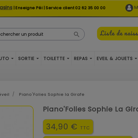
asins
M
| Enseigne Péi | Service client
02 62 35 00 00
Liste de nais

AUTO
SORTIE
TOILETTE
REPAS
EVEIL & JOUETS
éveil
Piano'Folies Sophie la Girafe
Piano'Folies Sophie La Gir
34,90 €
TTC