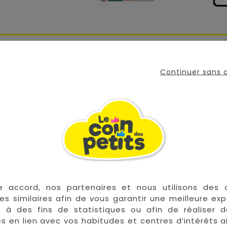
de la musique
. Un piano musical et lumineux à l'effigie 
Continuer sans
nt pour écouter les mélodies préenregistrées.
ies avec ses 5 notes de musique.
ore.
e bébé ! Il va lui permettre de développer sa motricité 
e accord, nos partenaires et nous utilisons des 
es similaires afin de vous garantir une meilleure ex
, à des fins de statistiques ou afin de réaliser 
res en lien avec vos habitudes et centres d’intérêts a