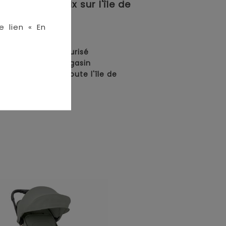
meilleurs prix sur l'île de
e lien « En
en ligne :
• Paiement sécurisé
• Retrait en magasin
• Livraison sur toute l'île de
La Réunion