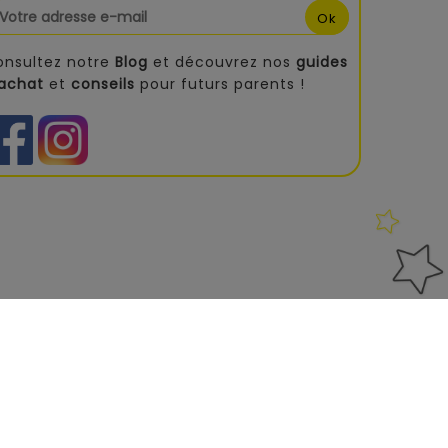
onsultez notre
Blog
et découvrez nos
guides
'achat
et
conseils
pour futurs parents !