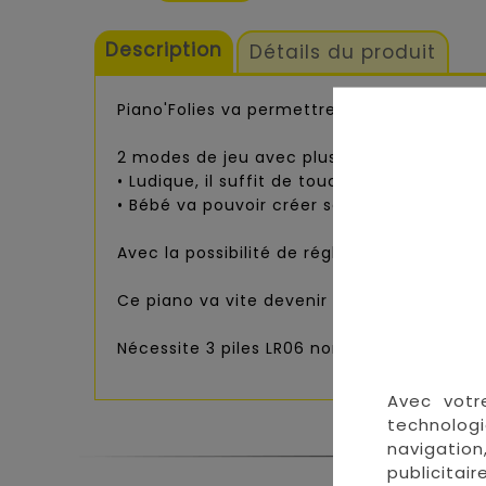
Description
Détails du produit
Piano'Folies
va permettre à bébé de
jouer 
2 modes de jeu avec plusieurs activités :
• Ludique, il suffit de toucher un instrume
• Bébé va pouvoir créer ses propres mélod
Avec la possibilité de régler le volume son
Ce
piano
va vite devenir le jouet préféré d
Nécessite 3 piles LR06 non incluses.
Avec votr
technologi
navigation
publicitai