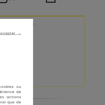
de
Sophie la Girage.
 accepter
→
et son écoute.
cookies ou
périence de
des actions
insi que de