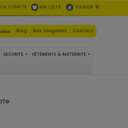
MA LISTE
PANIER
ON COMPTE
0
sance
Blog
Nos magasins
Contact
SECURITE
VÊTEMENTS & MATERNITE
afe