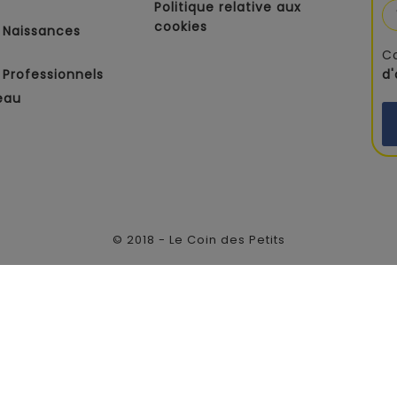
Politique relative aux
cookies
 Naissances
C
Professionnels
d
eau
© 2018 - Le Coin des Petits