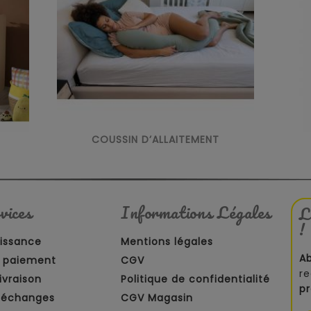
COUSSIN D’ALLAITEMENT
vices
Informations Légales
L
!
aissance
Mentions légales
A
 paiement
CGV
re
ivraison
Politique de confidentialité
p
t échanges
CGV Magasin