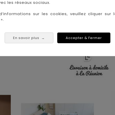
 les plus grandes marques de puériculture aux 
ec les réseaux sociaux.
la Réunion !
d’informations sur les cookies, veuillez cliquer sur l
La Réunion :
Achat 
».
Saint Denis
Saint Paul
Saint Pierre
En savoir plus
Accepter & Fermer
→
 Tampon