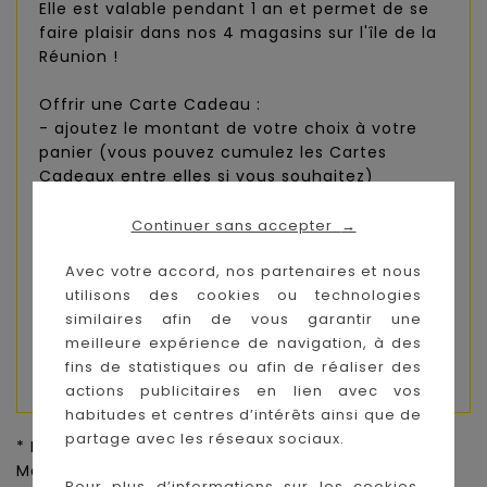
Elle est valable pendant 1 an et permet de se
faire plaisir dans nos 4 magasins sur l'île de la
Réunion !
Offrir une Carte Cadeau :
- ajoutez le montant de votre choix à votre
panier (vous pouvez cumulez les Cartes
Cadeaux entre elles si vous souhaitez)
- indiquez en commentaire le nom du
destinataire et laissez-lui un petit mot que
Continuer sans accepter
→
nous glisserons dans la Carte Cadeau
Avec votre accord, nos partenaires et nous
- renseignez l'adresse du destinataire pour
utilisons des cookies ou technologies
que la Carte Cadeau soit directement livrée à
similaires afin de vous garantir une
son domicile
meilleure expérience de navigation, à des
PHOTO NON CONTRACTUELLE
fins de statistiques ou afin de réaliser des
actions publicitaires en lien avec vos
habitudes et centres d’intérêts ainsi que de
partage avec les réseaux sociaux.
* Prix de vente conseillé par le fournisseur pour la
Métropole,
Voir CGV
Pour plus d’informations sur les cookies,