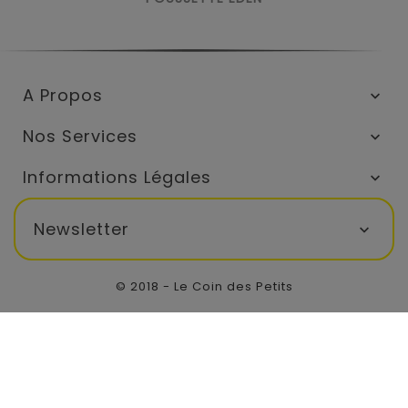
A Propos

Nos Services

Informations Légales

Newsletter

© 2018 - Le Coin des Petits