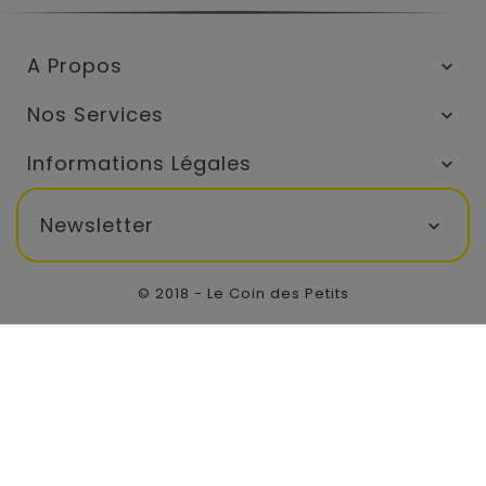
A Propos

Nos Services

Informations Légales

Newsletter

© 2018 - Le Coin des Petits