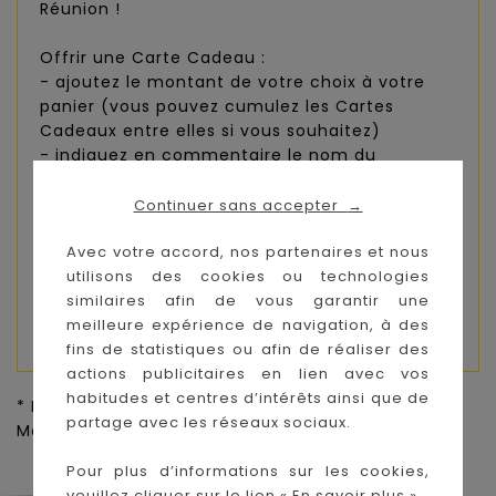
Réunion !
Offrir une Carte Cadeau :
- ajoutez le montant de votre choix à votre
panier (vous pouvez cumulez les Cartes
Cadeaux entre elles si vous souhaitez)
- indiquez en commentaire le nom du
destinataire et laissez-lui un petit mot que
nous glisserons dans la Carte Cadeau
Continuer sans accepter
→
- renseignez l'adresse du destinataire pour
Avec votre accord, nos partenaires et nous
que la Carte Cadeau soit directement livrée à
utilisons des cookies ou technologies
son domicile
similaires afin de vous garantir une
PHOTO NON CONTRACTUELLE
meilleure expérience de navigation, à des
fins de statistiques ou afin de réaliser des
actions publicitaires en lien avec vos
habitudes et centres d’intérêts ainsi que de
* Prix de vente conseillé par le fournisseur pour la
partage avec les réseaux sociaux.
Métropole,
Voir CGV
Pour plus d’informations sur les cookies,
veuillez cliquer sur le lien « En savoir plus ».