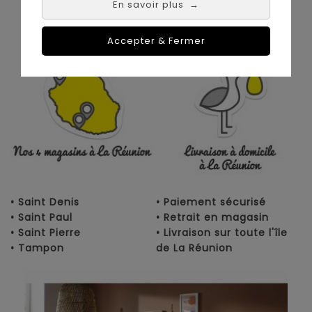
En savoir plus
→
Nos magasins à
Achat en ligne :
La Réunion :
Accepter & Fermer
• Saint Denis
• Paiement sécurisé
• Saint Paul
• Retrait en magasin
• Saint Pierre
• Livraison sur toute l'île
• Tampon
de La Réunion