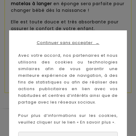
matelas à langer
en éponge sera parfaite pour
changer bébé dès la naissance !
Elle est toute douce et très absorbante pour
assurer le confort de votre enfant.
De taille standard 50x70 cm et grâce à ses
Continuer sans accepter
→
bonnet extra-larges, elle s'adaptera à tous les
matelas à langer classique. Grâce à ses
Avec votre accord, nos partenaires et nous
élastiques, elle reste bien place et ne bouge
utilisons des cookies ou technologies
pas.
similaires afin de vous garantir une
meilleure expérience de navigation, à des
Composition :
80% coton et 20% polyester
fins de statistiques ou afin de réaliser des
actions publicitaires en lien avec vos
habitudes et centres d’intérêts ainsi que de
partage avec les réseaux sociaux.
Pour plus d’informations sur les cookies,
Le Coin des Petits propose les plus
veuillez cliquer sur le lien « En savoir plus ».
grandes marques de puériculture aux
meilleurs prix sur l'île de la Réunion !