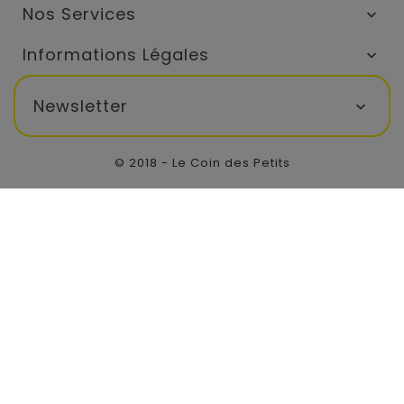
Nos Services

Informations Légales

Newsletter

© 2018 - Le Coin des Petits