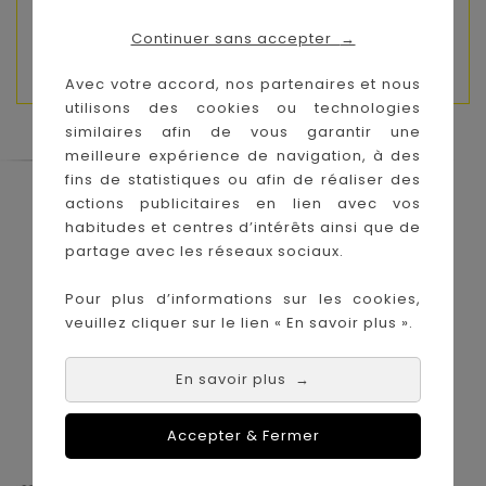
de l'ouïe et la motricité fine.
Continuer sans accepter
→
Composition :
100% polyester
Avec votre accord, nos partenaires et nous
utilisons des cookies ou technologies
similaires afin de vous garantir une
meilleure expérience de navigation, à des
fins de statistiques ou afin de réaliser des
Le Coin des Petits propose les plus
actions publicitaires en lien avec vos
grandes marques de puériculture aux
habitudes et centres d’intérêts ainsi que de
meilleurs prix sur l'île de la Réunion !
partage avec les réseaux sociaux.
Nos magasins à
Achat en ligne :
Pour plus d’informations sur les cookies,
La Réunion :
veuillez cliquer sur le lien « En savoir plus ».
En savoir plus
→
Accepter & Fermer