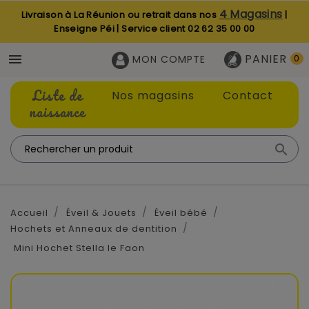
4 Magasins
Livraison à La Réunion ou retrait dans nos
|
Enseigne Péi | Service client
02 62 35 00 00
PANIER

MON COMPTE
0
Liste de
Nos magasins
Contact
naissance

Accueil
Éveil & Jouets
Éveil bébé
Hochets et Anneaux de dentition
Mini Hochet Stella le Faon