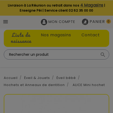
4 Magasins
Livraison à La Réunion ou retrait dans nos
|
Enseigne Péi | Service client
02 62 35 00 00
PANIER

MON COMPTE
0
Liste de
Nos magasins
Contact
naissance

Accueil
Éveil & Jouets
Éveil bébé
Hochets et Anneaux de dentition
ALICE Mini hochet