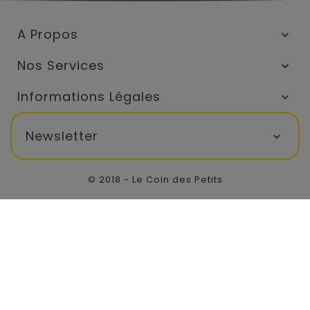
A Propos

Nos Services

Informations Légales

Newsletter

© 2018 - Le Coin des Petits