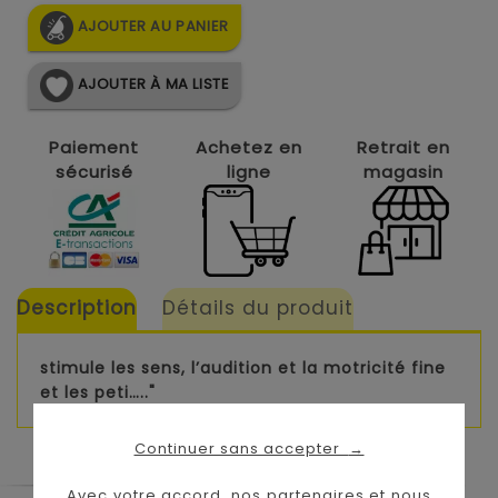
AJOUTER AU PANIER
AJOUTER À MA LISTE
Paiement
Achetez en
Retrait en
sécurisé
ligne
magasin
Description
Détails du produit
stimule les sens, l’audition et la motricité fine
et les peti….."
Continuer sans accepter
→
Avec votre accord, nos partenaires et nous