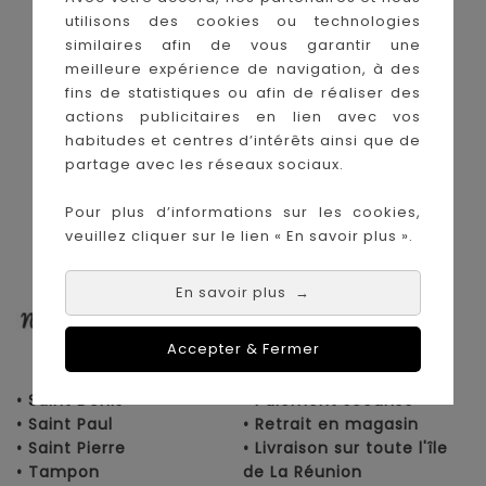
utilisons des cookies ou technologies
Le Coin des Petits propose les plus
grandes marques de puériculture aux
similaires afin de vous garantir une
meilleurs prix sur l'île de la Réunion !
meilleure expérience de navigation, à des
fins de statistiques ou afin de réaliser des
Nos magasins à
Achat en ligne :
actions publicitaires en lien avec vos
La Réunion :
habitudes et centres d’intérêts ainsi que de
partage avec les réseaux sociaux.
Pour plus d’informations sur les cookies,
veuillez cliquer sur le lien « En savoir plus ».
En savoir plus
→
Accepter & Fermer
• Saint Denis
• Paiement sécurisé
• Saint Paul
• Retrait en magasin
• Saint Pierre
• Livraison sur toute l'île
• Tampon
de La Réunion