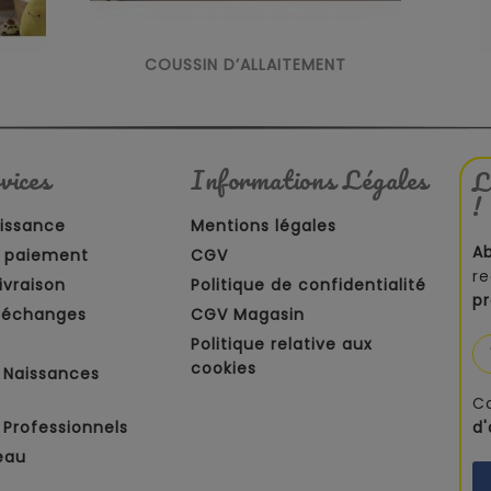
COUSSIN D’ALLAITEMENT
vices
Informations Légales
L
!
aissance
Mentions légales
A
 paiement
CGV
re
ivraison
Politique de confidentialité
p
t échanges
CGV Magasin
Politique relative aux
cookies
 Naissances
C
Professionnels
d
eau