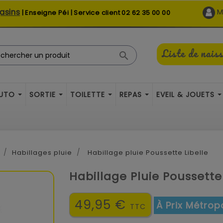
asins
M
| Enseigne Péi | Service client
02 62 35 00 00
Liste de nais

AUTO
SORTIE
TOILETTE
REPAS
EVEIL & JOUETS
Habillages pluie
Habillage pluie Poussette Libelle
Habillage Pluie Poussette 
49,95 €
À Prix Métropo
TTC