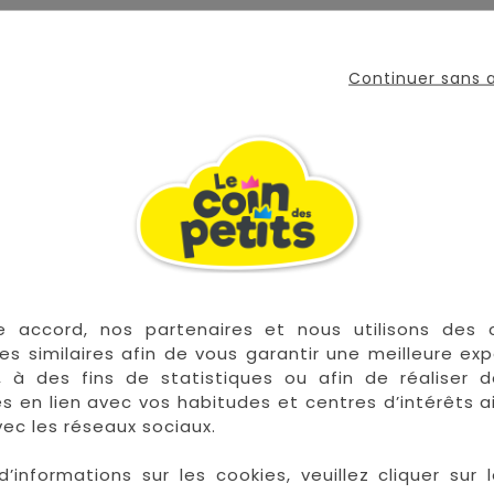
Continuer sans
 pour assurer une protection efficace contre le vent et les int
our la Métropole,
Voir CGV
e accord, nos partenaires et nous utilisons des 
 les plus grandes marques de puériculture aux 
es similaires afin de vous garantir une meilleure ex
la Réunion !
, à des fins de statistiques ou afin de réaliser 
res en lien avec vos habitudes et centres d’intérêts a
La Réunion :
Achat 
ec les réseaux sociaux.
Saint Denis
d’informations sur les cookies, veuillez cliquer sur l
Saint Paul