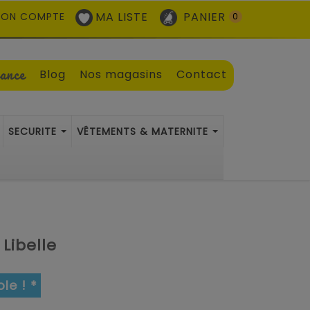
MA LISTE
PANIER
ON COMPTE
0
sance
Blog
Nos magasins
Contact
SECURITE
VÊTEMENTS & MATERNITE
Libelle
le ! *