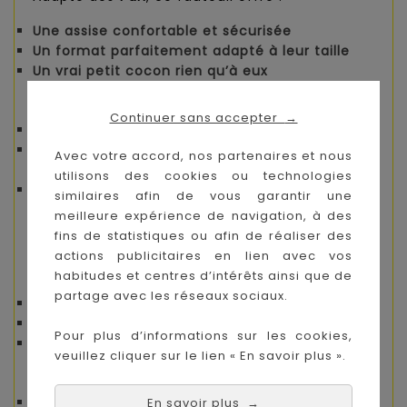
Une assise confortable et sécurisée
Un format parfaitement adapté à leur taille
Un vrai petit cocon rien qu’à eux
Un design qui fait craquer
Continuer sans accepter
→
Look
moderne et original
Inspiré des fauteuils pour adultes… en version
Avec votre accord, nos partenaires et nous
mini !
utilisons des cookies ou technologies
S’intègre aussi bien dans une chambre que
similaires afin de vous garantir une
dans le salon
meilleure expérience de navigation, à des
fins de statistiques ou afin de réaliser des
Léger et facile à manipuler
actions publicitaires en lien avec vos
Conçu pour favoriser l’autonomie :
habitudes et centres d’intérêts ainsi que de
partage avec les réseaux sociaux.
Ultra léger
Fabriqué en
matière souple
Pour plus d’informations sur les cookies,
L’enfant peut le déplacer facilement tout seul
veuillez cliquer sur le lien « En savoir plus ».
Pratique pour les parents
Housse amovible et lavable
En savoir plus
→