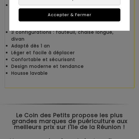
Entretien simple pour un usage quotidien sans
stress
Accepter & Fermer
Pourquoi vous allez l’adorer
3 configurations : fauteuil, chaise longue,
divan
Adapté dès 1 an
Léger et facile à déplacer
Confortable et sécurisant
Design moderne et tendance
Housse lavable
Le Coin des Petits propose les plus
grandes marques de puériculture aux
meilleurs prix sur l'île de la Réunion !