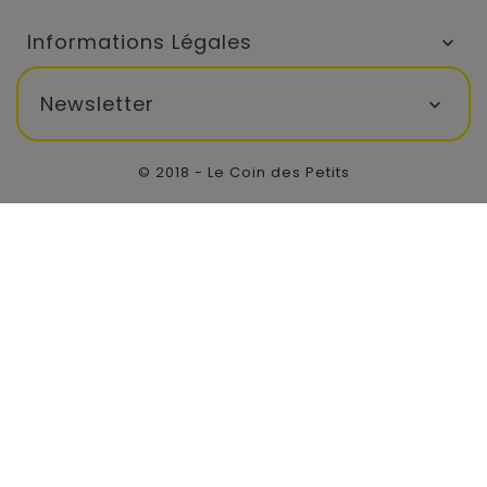
Informations Légales

Newsletter

© 2018 - Le Coin des Petits