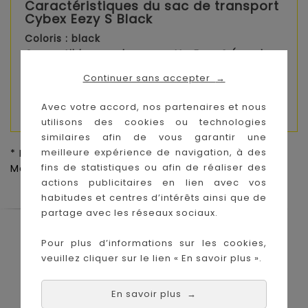
Caractéristiques du sac de transport
Cybex Eezy S Black
Coloris : black
Compatible avec la poussette Eezy S (vendue
séparément)
Continuer sans accepter
→
Lien coulissant
Bandoulière
Avec votre accord, nos partenaires et nous
utilisons des cookies ou technologies
similaires afin de vous garantir une
meilleure expérience de navigation, à des
* Prix de vente conseillé par le fournisseur pour la
fins de statistiques ou afin de réaliser des
Métropole,
Voir CGV
actions publicitaires en lien avec vos
habitudes et centres d’intérêts ainsi que de
partage avec les réseaux sociaux.
Le Coin des Petits propose les plus
Pour plus d’informations sur les cookies,
grandes marques de puériculture aux
meilleurs prix sur l'île de la Réunion !
veuillez cliquer sur le lien « En savoir plus ».
Nos magasins à
Achat en ligne :
En savoir plus
→
La Réunion :