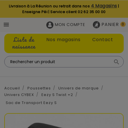
4 Magasins
Livraison à La Réunion ou retrait dans nos
|
Enseigne Péi | Service client
02 62 35 00 00
PANIER

MON COMPTE
0
Liste de
Nos magasins
Contact
naissance

Accueil
Poussettes
Univers de marque
Univers CYBEX
Eezy S Twist +2
Sac de Transport Eezy S