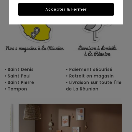
Accepter & Fermer
• Saint Denis
• Paiement sécurisé
• Saint Paul
• Retrait en magasin
• Saint Pierre
• Livraison sur toute l'île
• Tampon
de La Réunion