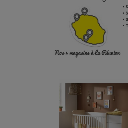
• 
• 
• 
•