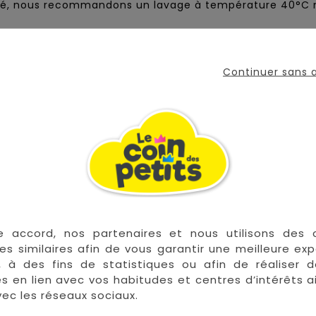
 bébé, nous recommandons un lavage à température 40°C
ue
Continuer sans
VOUS AIMEREZ AUSSI
e accord, nos partenaires et nous utilisons des 
es similaires afin de vous garantir une meilleure ex


En stock
, à des fins de statistiques ou afin de réaliser 
res en lien avec vos habitudes et centres d’intérêts a
ec les réseaux sociaux.