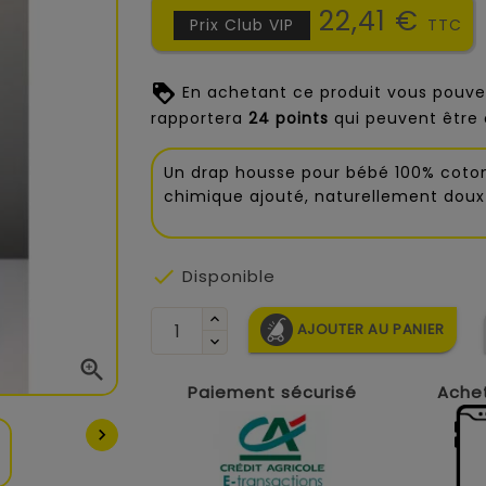
22,41 €
Prix Club VIP
TTC
En achetant ce produit vous pouve
rapportera
24
points
qui peuvent être 
Un drap housse pour bébé 100% coton
chimique ajouté, naturellement doux 

Disponible
AJOUTER AU PANIER

Paiement sécurisé
Achet
