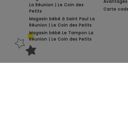
Avantages 
La Réunion | Le Coin des
Carte cad
Petits
Magasin bébé à Saint Paul La
Réunion | Le Coin des Petits
Magasin bébé Le Tampon La
Réunion | Le Coin des Petits