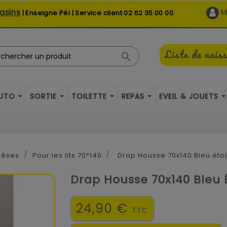
asins
M
| Enseigne Péi | Service client
02 62 35 00 00
Liste de nais

AUTO
SORTIE
TOILETTE
REPAS
EVEIL & JOUETS
lèses
Pour les lits 70*140
Drap Housse 70x140 Bleu étoi
Drap Housse 70x140 Bleu 
24,90 €
TTC