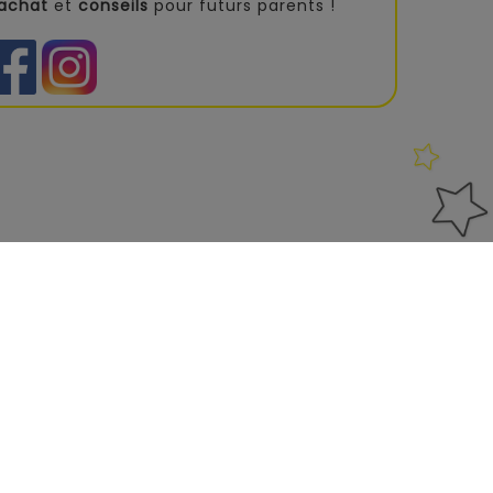
'achat
et
conseils
pour futurs parents !