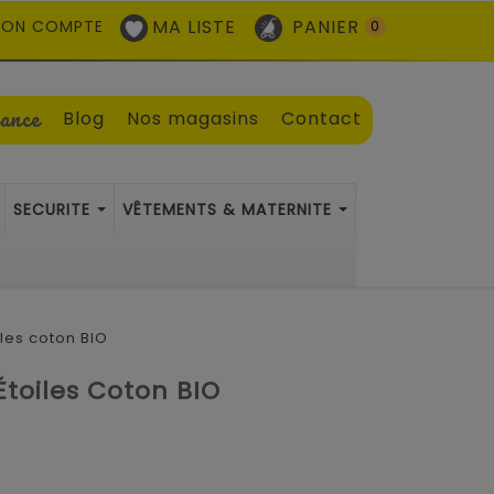
MA LISTE
PANIER
ON COMPTE
0
sance
Blog
Nos magasins
Contact
SECURITE
VÊTEMENTS & MATERNITE
les coton BIO
Étoiles Coton BIO