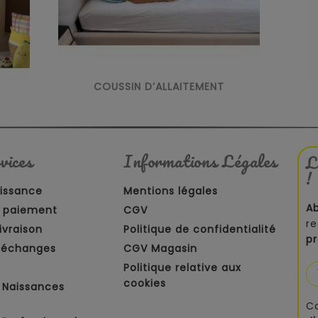
COUSSIN D’ALLAITEMENT
vices
Informations Légales
L
!
aissance
Mentions légales
A
 paiement
CGV
re
ivraison
Politique de confidentialité
p
t échanges
CGV Magasin
Politique relative aux
cookies
 Naissances
C