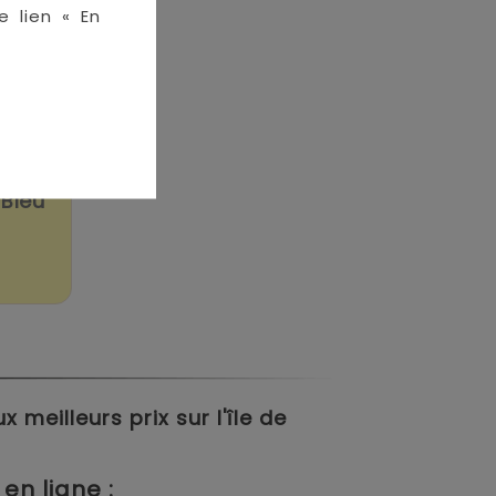
e lien « En
Bleu
meilleurs prix sur l'île de
en ligne :