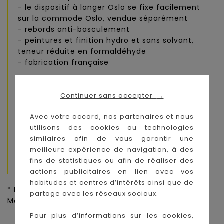
- le dispositif à langer Oslo se fixe facilement
sur la commode Oslo, vendue séparément
- rebords anti-basculement
- peintures et finition hydro et sans solvant,
teneur réduite en formaldéhyde
- fabrication française
Dimensions : largeur 53 x profondeur 65,3 cm
Composition : dimension du dessus 86 x 68 cm
Continuer sans accepter
→
de la commode (vendue séparément).
Avec votre accord, nos partenaires et nous
Nécessite de démonter le dessus de la
utilisons des cookies ou technologies
commode pour le remplacer par celui du
similaires afin de vous garantir une
dispositif à langer. Joues en panneau de fibres
meilleure expérience de navigation, à des
moyenne densité laqué blanc.
fins de statistiques ou afin de réaliser des
actions publicitaires en lien avec vos
habitudes et centres d’intérêts ainsi que de
* Prix de vente conseillé par le fournisseur pour la
partage avec les réseaux sociaux.
Métropole,
Voir CGV
Pour plus d’informations sur les cookies,