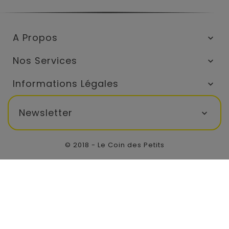
A Propos

Nos Services

Informations Légales

Newsletter

© 2018 - Le Coin des Petits