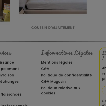
COUSSIN D’ALLAITEMENT
vices
Informations Légales
L
!
aissance
Mentions légales
A
 paiement
CGV
re
ivraison
Politique de confidentialité
p
t échanges
CGV Magasin
Politique relative aux
cookies
 Naissances
C