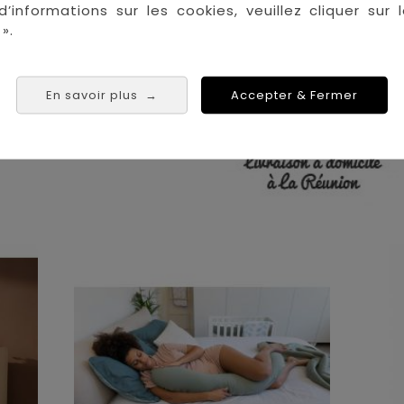
d’informations sur les cookies, veuillez cliquer sur l
Saint Denis
».
Saint Paul
Saint Pierre
 Tampon
En savoir plus
Accepter & Fermer
→