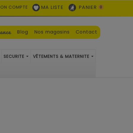
MA LISTE
PANIER
ON COMPTE
0
sance
Blog
Nos magasins
Contact
SECURITE
VÊTEMENTS & MATERNITE