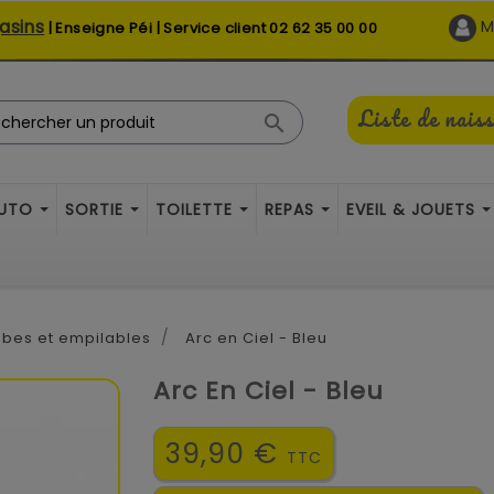
asins
M
| Enseigne Péi | Service client
02 62 35 00 00
Liste de nais

AUTO
SORTIE
TOILETTE
REPAS
EVEIL & JOUETS
bes et empilables
Arc en Ciel - Bleu
Arc En Ciel - Bleu
39,90 €
TTC