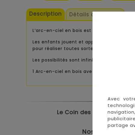
Description
Détails du produit
L’arc-en-ciel en bois est une jolie tour en
Les enfants jouent et apprennent en même 
pour réaliser toutes sortes de créations. 
Les possibilités sont infinies !
1 Arc-en-ciel en bois avec 8 arches
Avec votr
technologi
Le Coin des Petits propose
navigation
publicitai
partage av
Nos magasins à 