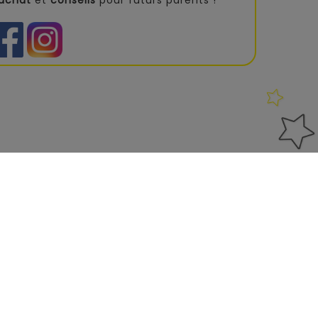
'achat
et
conseils
pour futurs parents !