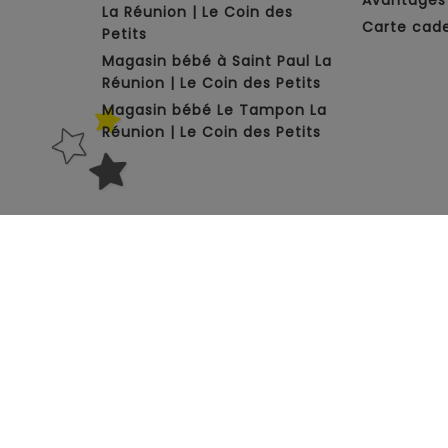
Avantages 
La Réunion | Le Coin des
Carte cad
Petits
Magasin bébé à Saint Paul La
Réunion | Le Coin des Petits
Magasin bébé Le Tampon La
Réunion | Le Coin des Petits