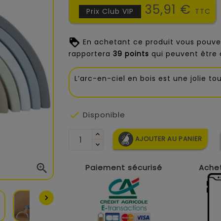
35,91 €
Prix Club VIP
TTC
En achetant ce produit vous pouve
rapportera
39
points
qui peuvent être 
L’arc-en-ciel en bois est une jolie to

Disponible
AJOUTER AU PANIER

Paiement sécurisé
Achet
