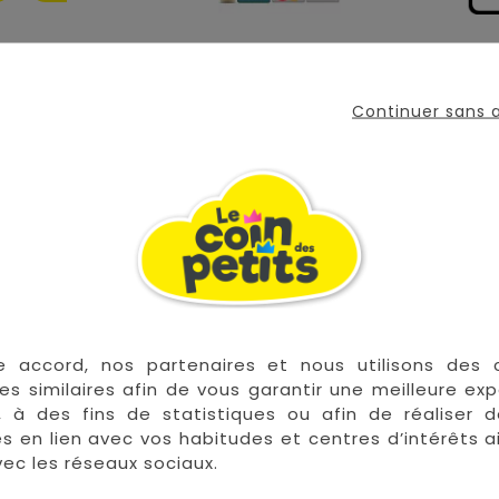
Continuer sans
 forme d’arc-en-ciel.
temps avec ces formes semi-circulaires. Ils peuvent emp
Comme un tunnel ferroviaire, une petite maison pour pou
e accord, nos partenaires et nous utilisons des 
es similaires afin de vous garantir une meilleure ex
 les plus grandes marques de puériculture aux 
, à des fins de statistiques ou afin de réaliser 
la Réunion !
res en lien avec vos habitudes et centres d’intérêts a
ec les réseaux sociaux.
La Réunion :
Achat 