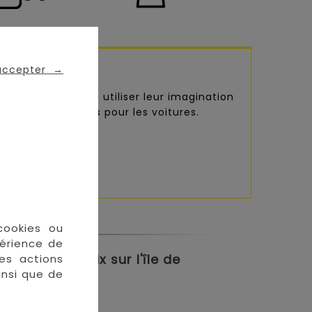
 accepter
→
iler les arcs ou utiliser leur imagination
pées ou des ponts pour les voitures.
cookies ou
périence de
meilleurs prix sur l'île de
des actions
insi que de
en ligne :