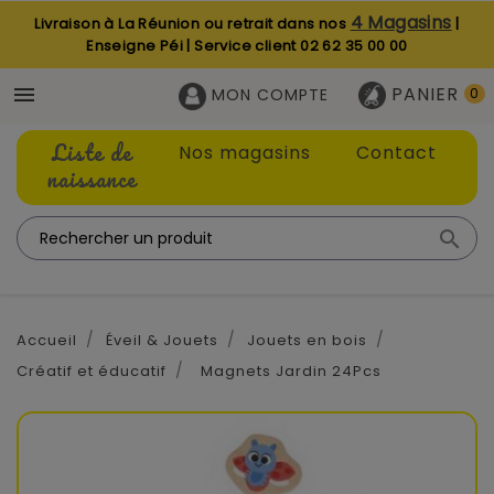
4 Magasins
Livraison à La Réunion ou retrait dans nos
|
Enseigne Péi | Service client
02 62 35 00 00
PANIER

MON COMPTE
0
Liste de
Nos magasins
Contact
naissance

Accueil
Éveil & Jouets
Jouets en bois
Créatif et éducatif
Magnets Jardin 24Pcs