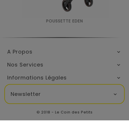
POUSSETTE EDEN
A Propos

Nos Services

Informations Légales

Newsletter

© 2018 - Le Coin des Petits