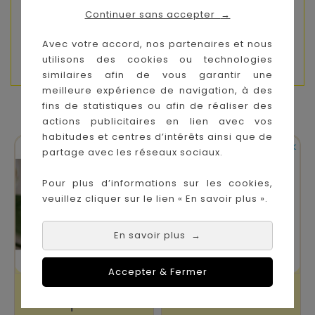
Continuer sans accepter
→
Formats variés, faciles à manipuler
Avec votre accord, nos partenaires et nous
Bois certifié FSC™, éco-responsable
utilisons des cookies ou technologies
similaires afin de vous garantir une
meilleure expérience de navigation, à des
fins de statistiques ou afin de réaliser des
VOUS AIMEREZ AUSSI
actions publicitaires en lien avec vos
habitudes et centres d’intérêts ainsi que de


Sur commande
En stock
partage avec les réseaux sociaux.
Pour plus d’informations sur les cookies,
veuillez cliquer sur le lien « En savoir plus ».
En savoir plus
→
Accepter & Fermer
2 Magnets
Magnets 24Pcs
Empreinte
Ferme