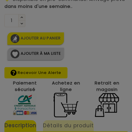
dans moins d'une semaine.
.
AJOUTER AU PANIER
AJOUTER À MA LISTE
Recevoir Une Alerte
Paiement
Achetez en
Retrait en
sécurisé
ligne
magasin
Description
Détails du produit