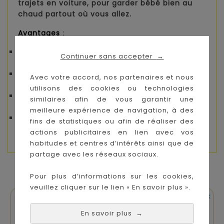
trajets en voiture, pour garder bébé bien au
chaud partout où vous allez.
Avantages
:
Douceur et confort exceptionnels avec ses
Continuer sans accepter
→
deux textures complémentaires.
Adaptée à toutes les situations : idéal pour la
Avec votre accord, nos partenaires et nous
maison ou pour les sorties.
utilisons des cookies ou technologies
Pratique et facile à utiliser grâce à sa légèreté
similaires afin de vous garantir une
et sa polyvalence.
meilleure expérience de navigation, à des
Design élégant qui ajoute une touche déco à
fins de statistiques ou afin de réaliser des
la chambre de bébé.
actions publicitaires en lien avec vos
habitudes et centres d’intérêts ainsi que de
partage avec les réseaux sociaux.
VOUS AIMEREZ AUSSI
Pour plus d’informations sur les cookies,
veuillez cliquer sur le lien « En savoir plus ».


En stock
En stock
En savoir plus
→