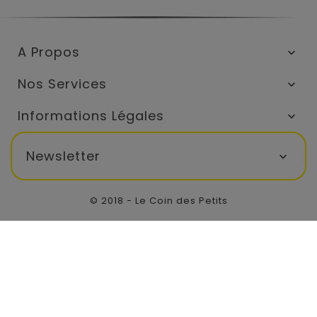
A Propos

Nos Services

Informations Légales

Newsletter

© 2018 - Le Coin des Petits