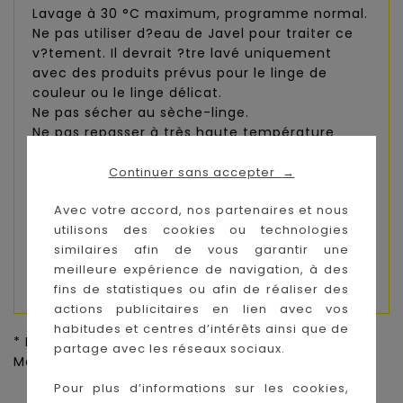
Lavage à 30 °C maximum, programme normal.
Ne pas utiliser d?eau de Javel pour traiter ce
v?tement. Il devrait ?tre lavé uniquement
avec des produits prévus pour le linge de
couleur ou le linge délicat.
Ne pas sécher au sèche-linge.
Ne pas repasser à très haute température
(c'est-à-dire 110 °C maximum) et repasser de
préférence sans vapeur.
Continuer sans accepter
→
Ne pas nettoyer à sec.
Avec votre accord, nos partenaires et nous
AVERTISSEMENT! Ne pas utiliser en combinaison
utilisons des cookies ou technologies
avec une gigoteuse ou une couverture.
similaires afin de vous garantir une
Déconseillé pour les enfants de moins de 12
meilleure expérience de navigation, à des
mois.
fins de statistiques ou afin de réaliser des
actions publicitaires en lien avec vos
habitudes et centres d’intérêts ainsi que de
* Prix de vente conseillé par le fournisseur pour la
partage avec les réseaux sociaux.
Métropole,
Voir CGV
Pour plus d’informations sur les cookies,