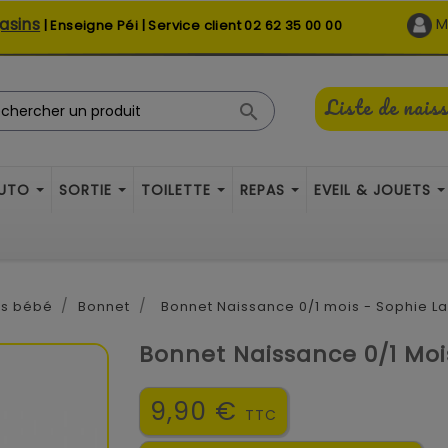
asins
M
| Enseigne Péi | Service client
02 62 35 00 00
Liste de nais

AUTO
SORTIE
TOILETTE
REPAS
EVEIL & JOUETS
es bébé
Bonnet
Bonnet Naissance 0/1 mois - Sophie La
Bonnet Naissance 0/1 Mois
9,90 €
TTC