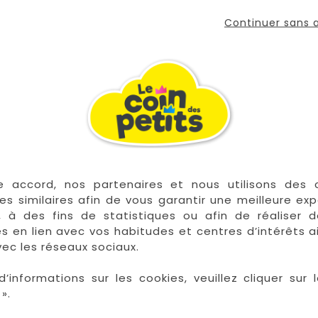
Continuer sans
 les plus grandes marques de puériculture aux 
la Réunion !
e accord, nos partenaires et nous utilisons des 
es similaires afin de vous garantir une meilleure ex
La Réunion :
Achat 
, à des fins de statistiques ou afin de réaliser 
res en lien avec vos habitudes et centres d’intérêts a
Saint Denis
ec les réseaux sociaux.
Saint Paul
Saint Pierre
d’informations sur les cookies, veuillez cliquer sur l
 Tampon
».