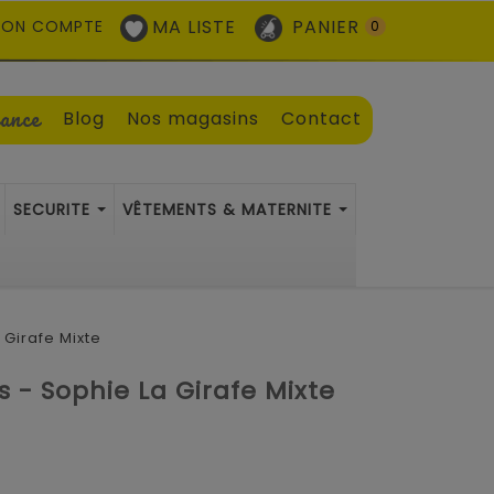
MA LISTE
PANIER
ON COMPTE
0
sance
Blog
Nos magasins
Contact
SECURITE
VÊTEMENTS & MATERNITE
 Girafe Mixte
 - Sophie La Girafe Mixte