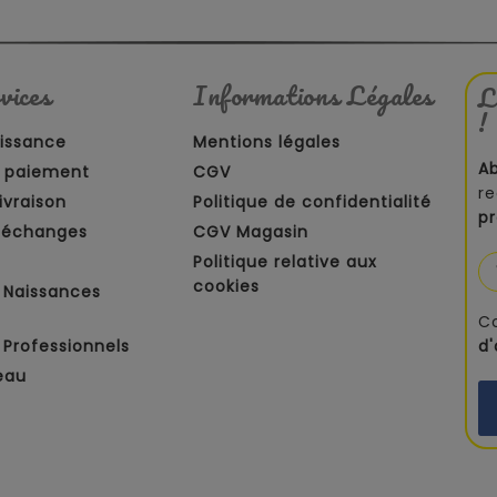
vices
Informations Légales
L
!
aissance
Mentions légales
A
 paiement
CGV
re
ivraison
Politique de confidentialité
p
t échanges
CGV Magasin
Politique relative aux
cookies
 Naissances
C
Professionnels
d
eau