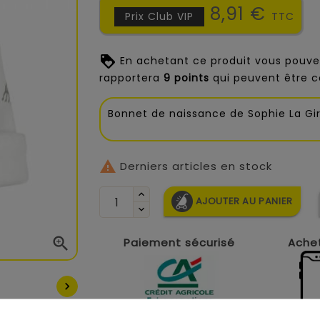
8,91 €
Prix Club VIP
TTC
En achetant ce produit vous pouve
rapportera
9
points
qui peuvent être c
Bonnet de naissance de Sophie La Gi

Derniers articles en stock
AJOUTER AU PANIER

Paiement sécurisé
Achet
