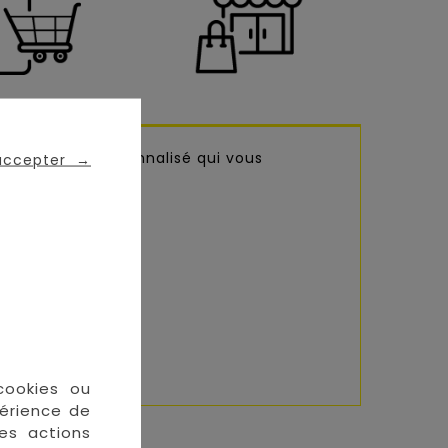
oir un bijou personnalisé qui vous
 accepter
→
cookies ou
périence de
des actions