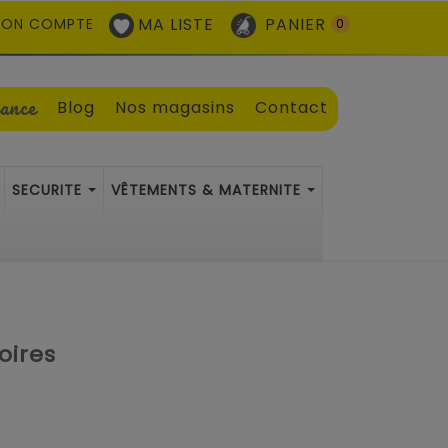
MA LISTE
PANIER
ON COMPTE
0
sance
Blog
Nos magasins
Contact
SECURITE
VÊTEMENTS & MATERNITE
oires