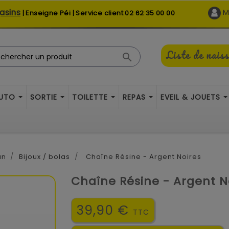
asins
M
| Enseigne Péi | Service client
02 62 35 00 00
Liste de nais

AUTO
SORTIE
TOILETTE
REPAS
EVEIL & JOUETS
an
Bijoux / bolas
Chaîne Résine - Argent Noires
Chaîne Résine - Argent N
39,90 €
TTC