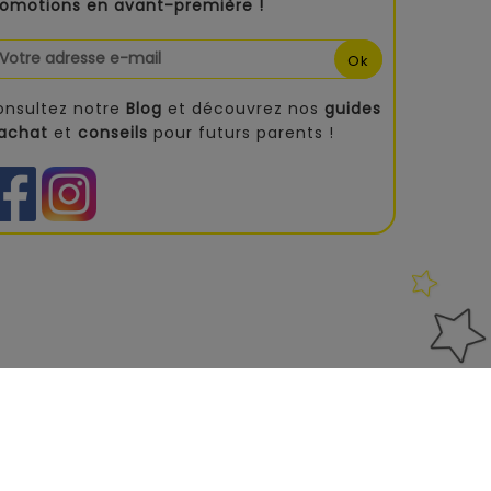
romotions en avant-première !
onsultez notre
Blog
et découvrez nos
guides
'achat
et
conseils
pour futurs parents !