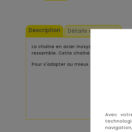
Description
Détails du produit
La chaîne en acier inoxydable avec ses perl
ressemble. Cette chaîne dispose de petites
Pour s'adapter au mieux à votre ventre, l
Avec votr
technologi
navigation