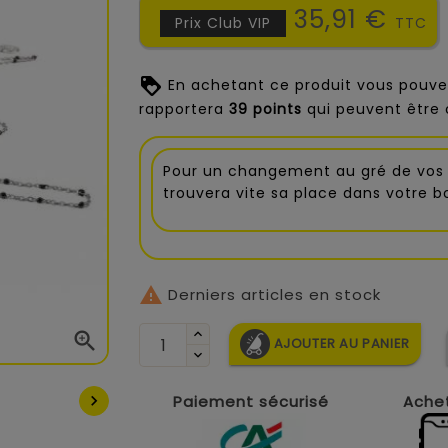
35,91 €
Prix Club VIP
TTC
En achetant ce produit vous pouve
rapportera
39
points
qui peuvent être 
Pour un changement au gré de vos 
trouvera vite sa place dans votre b

Derniers articles en stock

AJOUTER AU PANIER
Paiement sécurisé
Achet
