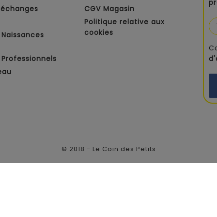
p
t échanges
CGV Magasin
Politique relative aux
cookies
 Naissances
C
Professionnels
d
eau
© 2018 - Le Coin des Petits