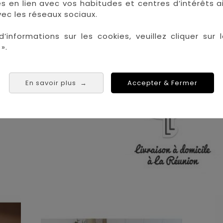
res en lien avec vos habitudes et centres d’intérêts a
ec les réseaux sociaux.
 les plus grandes marques de puériculture aux 
la Réunion !
d’informations sur les cookies, veuillez cliquer sur l
».
La Réunion :
Achat 
Saint Denis
Saint Paul
En savoir plus
Accepter & Fermer
→
Saint Pierre
 Tampon