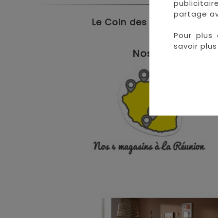
publicitai
partage av
Le Coin des Petits propose
Pour plus 
savoir plus 
Nos magasins à 
• 
• 
• 
•