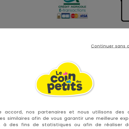
es noires est à allier avec un bola de grossesse pour av
Continuer sans
 perles noires qui sauront sublimer votre bola.
a chaîne mesure
110 cm de long et ajustable sur 15cm
.
e accord, nos partenaires et nous utilisons des 
es similaires afin de vous garantir une meilleure ex
, à des fins de statistiques ou afin de réaliser 