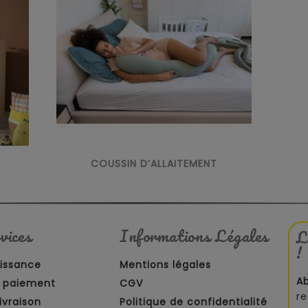
COUSSIN D’ALLAITEMENT
vices
Informations Légales
L
!
aissance
Mentions légales
A
 paiement
CGV
re
ivraison
Politique de confidentialité