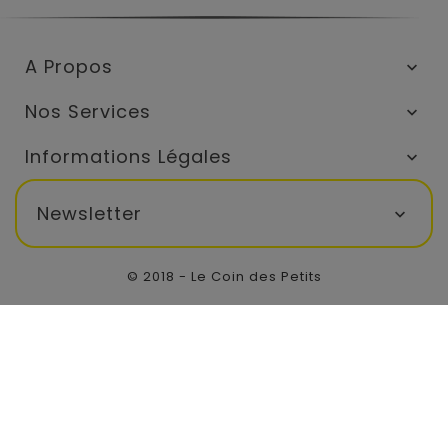
A Propos

Nos Services

Informations Légales

Newsletter

© 2018 - Le Coin des Petits