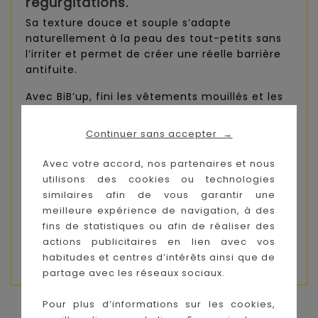
régurgitations.
Sa texture douce et souple s’adapte
naturellement à la peau des tout-petits sans
l’irriter et permet de créer une réelle barrière
antifuite.
Avec BiB’up, fini les vêtements mouillés et les
cous irrités !
Continuer sans accepter
→
Trois Kilos Sept s’est associée à Flean’Up* pour
créer ce bavoir à la technologie brevetée.
Avec votre accord, nos partenaires et nous
utilisons des cookies ou technologies
Composition : 80% coton/20% polyester / col :
similaires afin de vous garantir une
100% Silicone
meilleure expérience de navigation, à des
Lavage : Lavable en machine à 30°
fins de statistiques ou afin de réaliser des
actions publicitaires en lien avec vos
Dimensions : 18x21 cm
habitudes et centres d’intérêts ainsi que de
partage avec les réseaux sociaux.
Pour plus d’informations sur les cookies,