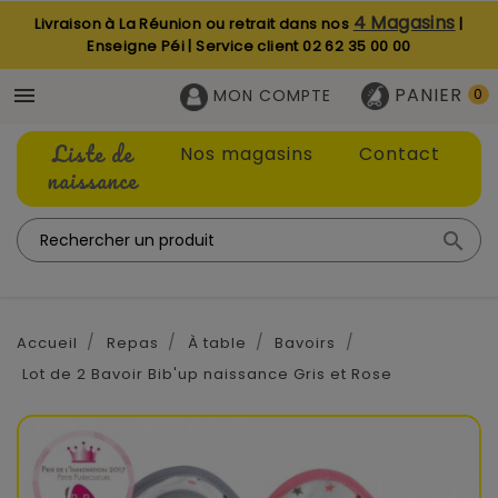
4 Magasins
Livraison à La Réunion ou retrait dans nos
|
Enseigne Péi | Service client
02 62 35 00 00
PANIER

MON COMPTE
0
Liste de
Nos magasins
Contact
naissance

Accueil
Repas
À table
Bavoirs
Lot de 2 Bavoir Bib'up naissance Gris et Rose