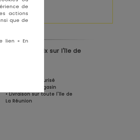
périence de
des actions
insi que de
e lien « En
meilleurs prix sur l'île de
en ligne :
• Paiement sécurisé
• Retrait en magasin
• Livraison sur toute l'île de
La Réunion