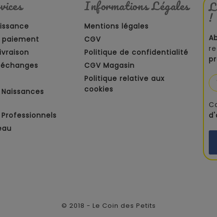
vices
Informations Légales
L
!
aissance
Mentions légales
A
 paiement
CGV
re
ivraison
Politique de confidentialité
p
t échanges
CGV Magasin
Politique relative aux
cookies
 Naissances
C
Professionnels
d
eau
© 2018 - Le Coin des Petits