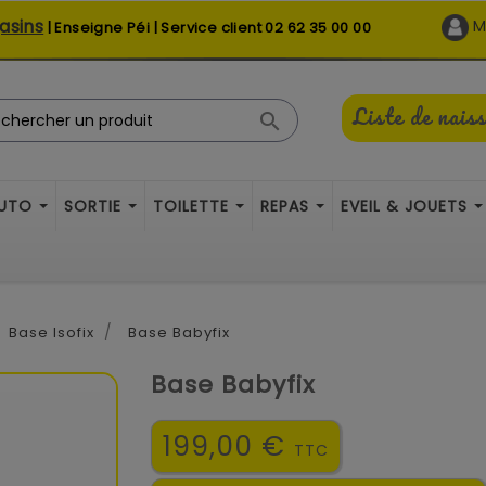
asins
M
| Enseigne Péi | Service client
02 62 35 00 00
Liste de nais

AUTO
SORTIE
TOILETTE
REPAS
EVEIL & JOUETS
Base Isofix
Base Babyfix
Base Babyfix
199,00 €
TTC