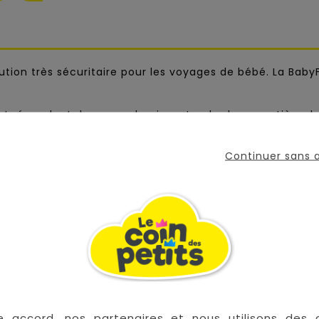
tion très sécuritaire pour les voyages de bébé. La BabyFi
et répondent donc aux derniers standards en matière de
fixations ISOFIX et des systèmes ultra intuitifs pour insta
Continuer sans
 et sonores pour confirmer la bonne installation de la na
e accord, nos partenaires et nous utilisons des 