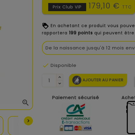
179,10 €
Prix Club VIP
TTC
En achetant ce produit vous pouve
rapportera
199
points
qui peuvent être
De la naissance jusqu'à 12 mois env

Disponible
AJOUTER AU PANIER
Paiement sécurisé
Achet

