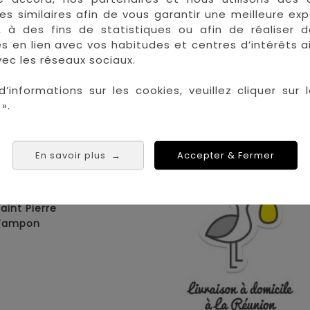
es similaires afin de vous garantir une meilleure ex
, à des fins de statistiques ou afin de réaliser 
res en lien avec vos habitudes et centres d’intérêts a
ec les réseaux sociaux.
d’informations sur les cookies, veuillez cliquer sur l
».
 les plus grandes marques de puériculture aux 
la Réunion !
La Réunion :
Achat 
En savoir plus
Accepter & Fermer
→
Saint Denis
Saint Paul
Saint Pierre
 Tampon