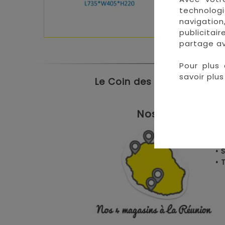
technologi
navigation
publicitai
partage av
Pour plus 
savoir plus 
Le Coin des Petits propose
Nos magasins à 
• 
• 
• 
•