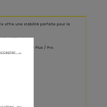
x offre une stabilité parfaite pour la
 sécurité auto.
ller Jade et Pebble Plus / Pro.
 accepter
→
celle et du cosi.
cookies ou