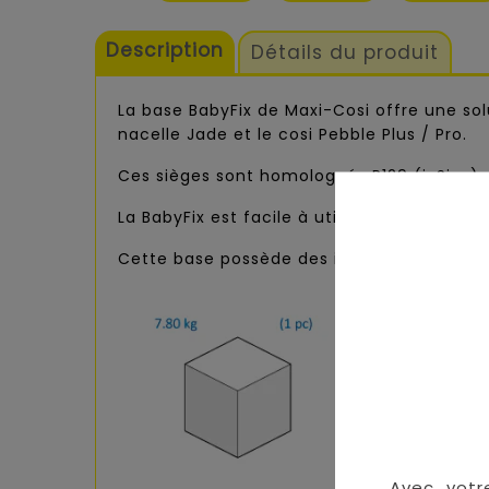
Description
Détails du produit
La base BabyFix de Maxi-Cosi offre une solu
nacelle Jade et le cosi Pebble Plus / Pro.
Ces sièges sont homologués R129 (i-Size) 
La BabyFix est facile à utiliser grâce à ses 
Cette base possède des indicateurs visuels
Avec votr