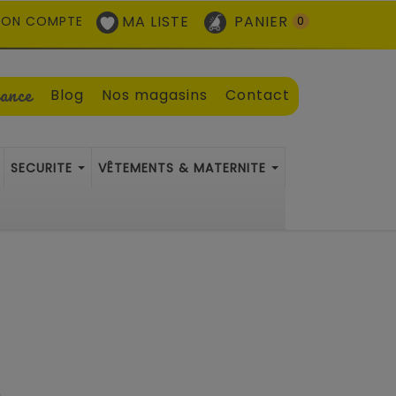
MA LISTE
PANIER
ON COMPTE
0
sance
Blog
Nos magasins
Contact
SECURITE
VÊTEMENTS & MATERNITE