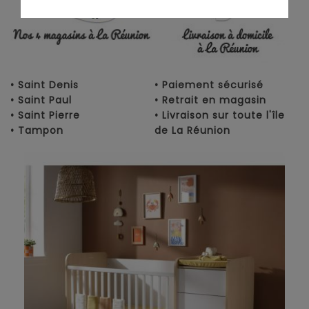
• Saint Denis
• Paiement sécurisé
• Saint Paul
• Retrait en magasin
• Saint Pierre
• Livraison sur toute l'île
• Tampon
de La Réunion