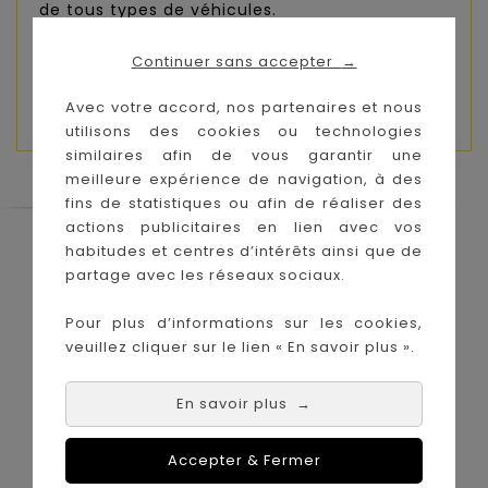
de tous types de véhicules.
Caractéristiques :
Continuer sans accepter
→
- dimensions: 36 x 45cm
Avec votre accord, nos partenaires et nous
utilisons des cookies ou technologies
similaires afin de vous garantir une
meilleure expérience de navigation, à des
fins de statistiques ou afin de réaliser des
actions publicitaires en lien avec vos
Le Coin des Petits propose les plus
habitudes et centres d’intérêts ainsi que de
grandes marques de puériculture aux
partage avec les réseaux sociaux.
meilleurs prix sur l'île de la Réunion !
Pour plus d’informations sur les cookies,
Nos magasins à
Achat en ligne :
veuillez cliquer sur le lien « En savoir plus ».
La Réunion :
En savoir plus
→
Accepter & Fermer