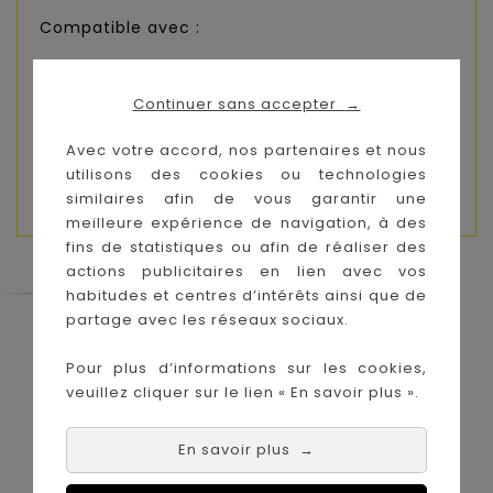
Compatible avec :
Avan
Porte-bébé Salia Elite *
Continuer sans accepter
→
Lexa
Lexa Elite
Avec votre accord, nos partenaires et nous
utilisons des cookies ou technologies
*uniquement avec l'adaptateur Salia Elite
similaires afin de vous garantir une
meilleure expérience de navigation, à des
fins de statistiques ou afin de réaliser des
actions publicitaires en lien avec vos
habitudes et centres d’intérêts ainsi que de
partage avec les réseaux sociaux.
Le Coin des Petits propose les plus
grandes marques de puériculture aux
Pour plus d’informations sur les cookies,
meilleurs prix sur l'île de la Réunion !
veuillez cliquer sur le lien « En savoir plus ».
Nos magasins à
Achat en ligne :
La Réunion :
En savoir plus
→