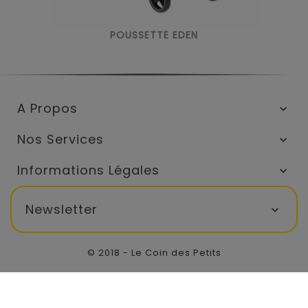
POUSSETTE EDEN
A Propos

Nos Services

Informations Légales

Newsletter

© 2018 - Le Coin des Petits