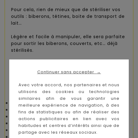
Pour cela, rien de mieux que de stériliser vos
outils : biberons, tétines, boite de transport de
lait…
Légère et facile à manipuler, elle sera parfaite
pour sortir les biberons, couverts, etc… déjà
stérilisés.
De cette manière, vous serez certains que
Bébé ne mets pas n’importe quoi dans sa
Continuer sans accepter
→
bouche !
Avec votre accord, nos partenaires et nous
utilisons des cookies ou technologies
Les + du produit:
similaires afin de vous garantir une
Légère
meilleure expérience de navigation, à des
Facile à manipuler
fins de statistiques ou afin de réaliser des
Stérilisable
actions publicitaires en lien avec vos
Hygiénique
habitudes et centres d’intérêts ainsi que de
Forme ergonomique
partage avec les réseaux sociaux.
Solide