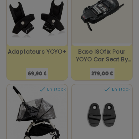
Adaptateurs YOYO+
Base ISOfix Pour
YOYO Car Seat By
BeSafe
Prix
Prix
69,90 €
279,00 €


En stock
En stock