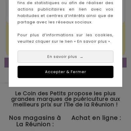
fins de statistiques ou afin de réaliser des
actions publicitaires en lien avec vos
habitudes et centres d’intérêts ainsi que de
partage avec les réseaux sociaux.
Sac Yoyo+ Bleu
Protection De Pluie
Pour plus d’informations sur les cookies,
Marine
Stokke Yoyo 6+
veuillez cliquer sur le lien « En savoir plus ».
Prix
Prix
79,00 €
34,90 €
En savoir plus
→
FIN DE PAGE.
Accepter & Fermer
Le Coin des Petits propose les plus
grandes marques de puériculture aux
meilleurs prix sur l'île de la Réunion !
Nos magasins à
Achat en ligne :
La Réunion :