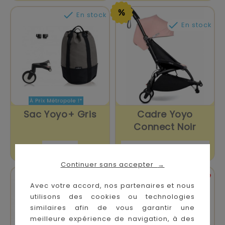

En stock

En stock
Sac Yoyo+ Gris
Cadre Yoyo
Connect Noir
Prix
Prix
Prix
79,00 €
252,00 €
-30%
360,00 €
de
Continuer sans accepter
→
base


En stock
Sur commande
Avec votre accord, nos partenaires et nous
utilisons des cookies ou technologies
similaires afin de vous garantir une
meilleure expérience de navigation, à des