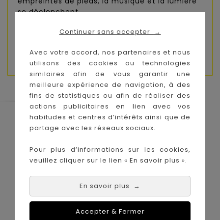
empreintes de pieds, la musique et la lumière
se déclenchent
Se fixe aisément sur l’appui-tête du siège
Continuer sans accepter
→
grâce aux sangles réglables et aux anneaux en
plastique.
Avec votre accord, nos partenaires et nous
utilisons des cookies ou technologies
similaires afin de vous garantir une
meilleure expérience de navigation, à des
fins de statistiques ou afin de réaliser des
actions publicitaires en lien avec vos
habitudes et centres d’intérêts ainsi que de
Le Coin des Petits propose les plus
grandes marques de puériculture aux
partage avec les réseaux sociaux.
meilleurs prix sur l'île de la Réunion !
Pour plus d’informations sur les cookies,
Nos magasins à
Achat en ligne :
veuillez cliquer sur le lien « En savoir plus ».
La Réunion :
En savoir plus
→
Accepter & Fermer