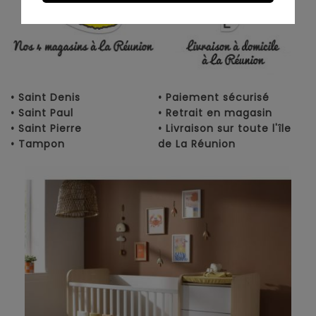
• Saint Denis
• Paiement sécurisé
• Saint Paul
• Retrait en magasin
• Saint Pierre
• Livraison sur toute l'île
• Tampon
de La Réunion