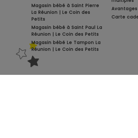
multiples
Magasin bébé à Saint Pierre
Avantages 
La Réunion | Le Coin des
Carte cad
Petits
Magasin bébé à Saint Paul La
Réunion | Le Coin des Petits
Magasin bébé Le Tampon La
Réunion | Le Coin des Petits