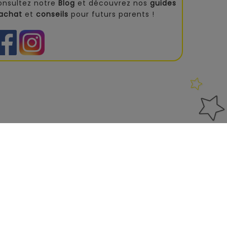
onsultez notre
Blog
et découvrez nos
guides
'achat
et
conseils
pour futurs parents !