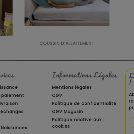
COUSSIN D’ALLAITEMENT
vices
Informations Légales
L
!
aissance
Mentions légales
A
 paiement
CGV
re
ivraison
Politique de confidentialité
p
t échanges
CGV Magasin
Politique relative aux
cookies
 Naissances