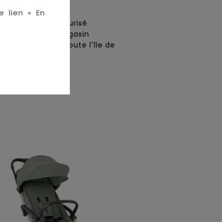
en ligne :
e lien « En
• Paiement sécurisé
• Retrait en magasin
• Livraison sur toute l'île de
La Réunion