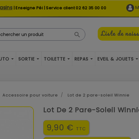
asins
M
| Enseigne Péi | Service client
02 62 35 00 00
Liste de nais

AUTO
SORTIE
TOILETTE
REPAS
EVEIL & JOUETS
Accessoire pour voiture
Lot de 2 pare-soleil Winnie
Lot De 2 Pare-Soleil Winn
9,90 €
TTC