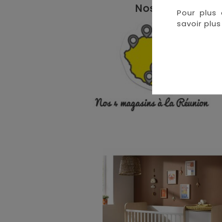
Nos magasins à 
Pour plus 
savoir plus 
• 
• 
• 
•