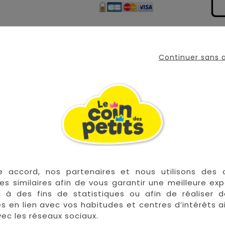
Continuer sans
tre bébé du soleil en voiture.
râce à leur ventouse sur les vitres de votre véhicule, et 
e accord, nos partenaires et nous utilisons des 
es similaires afin de vous garantir une meilleure ex
, à des fins de statistiques ou afin de réaliser 
 les plus grandes marques de puériculture aux 
res en lien avec vos habitudes et centres d’intérêts a
la Réunion !
ec les réseaux sociaux.