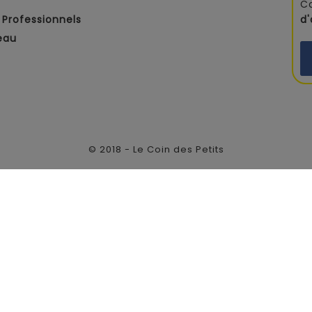
C
Professionnels
d
eau
© 2018 - Le Coin des Petits