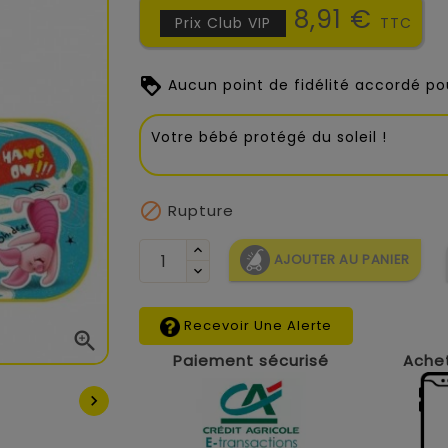
8,91 €
Prix Club VIP
TTC
Aucun point de fidélité accordé pou
Votre bébé protégé du soleil !

Rupture
AJOUTER AU PANIER
Recevoir Une Alerte

Paiement sécurisé
Achet
