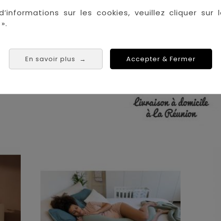
La Réunion :
Achat 
d’informations sur les cookies, veuillez cliquer sur l
».
Saint Denis
Saint Paul
Saint Pierre
 Tampon
En savoir plus
Accepter & Fermer
→