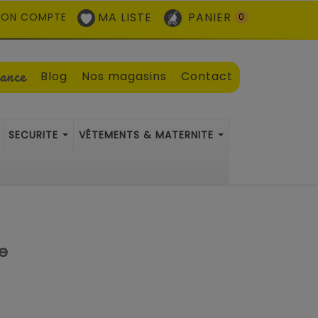
MA LISTE
PANIER
ON COMPTE
0
sance
Blog
Nos magasins
Contact
SECURITE
VÊTEMENTS & MATERNITE
ie