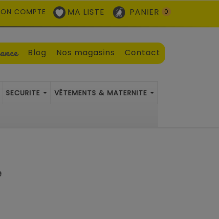
MA LISTE
PANIER
ON COMPTE
0
sance
Blog
Nos magasins
Contact
SECURITE
VÊTEMENTS & MATERNITE
e