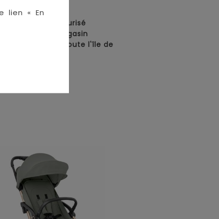
en ligne :
e lien « En
• Paiement sécurisé
• Retrait en magasin
• Livraison sur toute l'île de
La Réunion