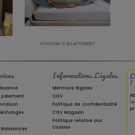
COUSSIN D’ALLAITEMENT
vices
Informations Légales
L
!
aissance
Mentions légales
A
 paiement
CGV
re
ivraison
Politique de confidentialité
p
t échanges
CGV Magasin
Politique relative aux
cookies
 Naissances