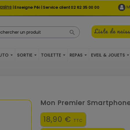
asins
M
| Enseigne Péi | Service client
02 62 35 00 00
Liste de nais

AUTO
SORTIE
TOILETTE
REPAS
EVEIL & JOUETS
Mon Premier Smartphon
18,90 €
TTC