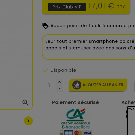
17,01 €
Prix Club VIP
TTC
Aucun point de fidélité accordé pou
Leur tout premier smartphone coloré,
appels et s'amuser avec des sons d'a

Disponible
AJOUTER AU PANIER

Paiement sécurisé
Achet
