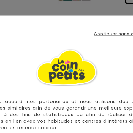
es grands !
Continuer sans
uet idéal pour permettre à votre bébé de jouer avec s
et appuie sur l'un des 15 boutons pour activer les lumièr
 et pour faire semblant de prendre des photos !
 un produit parfait pour les petites mains des bébés, il
cile à transporter !
e accord, nos partenaires et nous utilisons des 
es similaires afin de vous garantir une meilleure ex
, à des fins de statistiques ou afin de réaliser 
 les plus grandes marques de puériculture aux 
res en lien avec vos habitudes et centres d’intérêts a
la Réunion !
ec les réseaux sociaux.