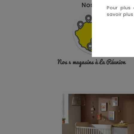
Nos magasins à 
Pour plus 
savoir plus 
• 
• 
• 
•