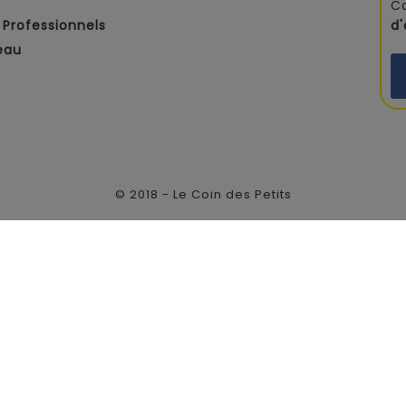
C
Professionnels
d
eau
© 2018 - Le Coin des Petits