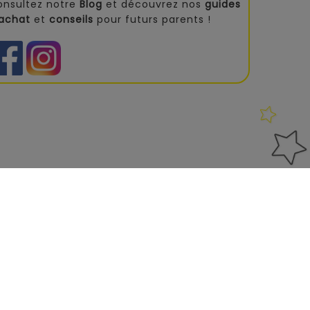
onsultez notre
Blog
et découvrez nos
guides
'achat
et
conseils
pour futurs parents !