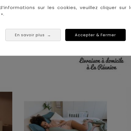
La Réunion :
Achat 
d’informations sur les cookies, veuillez cliquer sur l
».
Saint Denis
Saint Paul
Saint Pierre
 Tampon
En savoir plus
Accepter & Fermer
→