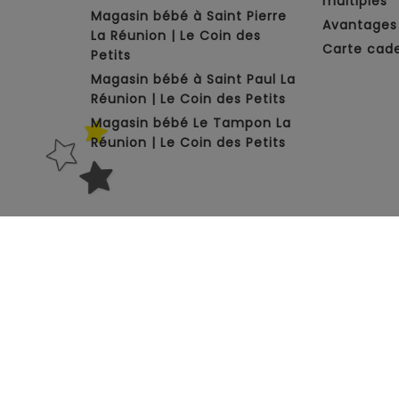
multiples
Magasin bébé à Saint Pierre
Avantages 
La Réunion | Le Coin des
Carte cad
Petits
Magasin bébé à Saint Paul La
Réunion | Le Coin des Petits
Magasin bébé Le Tampon La
Réunion | Le Coin des Petits