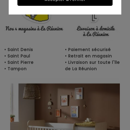
• Saint Denis
• Paiement sécurisé
• Saint Paul
• Retrait en magasin
• Saint Pierre
• Livraison sur toute l'île
• Tampon
de La Réunion