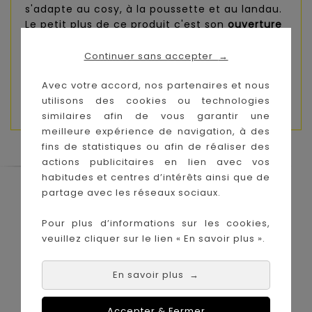
s'adapte au cosy, à la poussette et au landau.
Le petit plus de ce produit c'est son
ouverture
zippée
sur le devant qui permet d’accéder à
bébé sans avoir à enlever toute la
Continuer sans accepter
→
moustiquaire.
Avec votre accord, nos partenaires et nous
Composition
: 100% polyester
utilisons des cookies ou technologies
similaires afin de vous garantir une
meilleure expérience de navigation, à des
fins de statistiques ou afin de réaliser des
actions publicitaires en lien avec vos
habitudes et centres d’intérêts ainsi que de
Le Coin des Petits propose les plus
partage avec les réseaux sociaux.
grandes marques de puériculture aux
meilleurs prix sur l'île de la Réunion !
Pour plus d’informations sur les cookies,
veuillez cliquer sur le lien « En savoir plus ».
Nos magasins à
Achat en ligne :
La Réunion :
En savoir plus
→
Accepter & Fermer